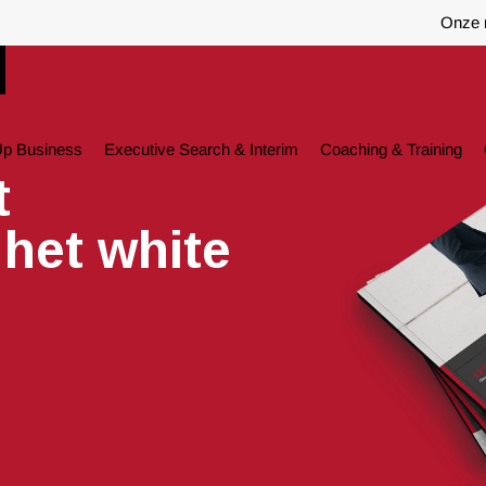
Onze 
Up Business
Executive Search & Interim
Coaching & Training
t
het white