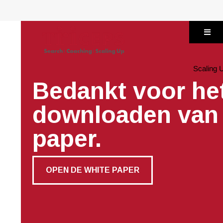
Naar
de
inhoud
springen
Scaling 
Bedankt voor he
downloaden van 
paper.
OPEN DE WHITE PAPER