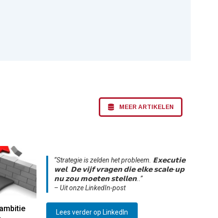
MEER ARTIKELEN
“Strategie is zelden het probleem. 𝗘𝘅𝗲𝗰𝘂𝘁𝗶𝗲
𝘄𝗲𝗹. 𝗗𝗲 𝘃𝗶𝗷𝗳 𝘃𝗿𝗮𝗴𝗲𝗻 𝗱𝗶𝗲 𝗲𝗹𝗸𝗲 𝘀𝗰𝗮𝗹𝗲-𝘂𝗽
𝗻𝘂 𝘇𝗼𝘂 𝗺𝗼𝗲𝘁𝗲𝗻 𝘀𝘁𝗲𝗹𝗹𝗲𝗻..”
– Uit onze LinkedIn-post
ambitie
Lees verder op LinkedIn