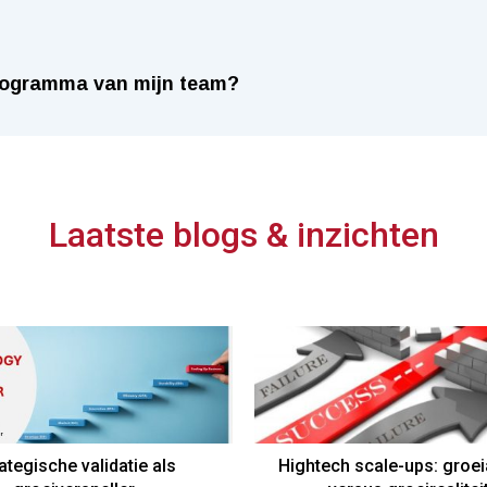
 programma van mijn team?
Laatste blogs & inzichten
ategische validatie als
Hightech scale-ups: groei