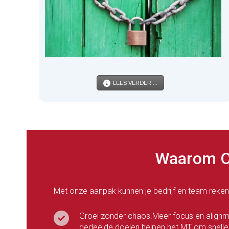
LEES VERDER ...
Waarom Or
Met onze aanpak kunnen je bedrijf en team reke
Groei zonder chaos.Meer focus en alignme
gedeelde doelen helpen het MT om sneller