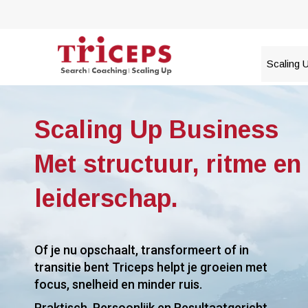
Naar
de
inhoud
springen
Scaling 
Scaling Up Business
Met structuur, ritme en
leiderschap.
Of je nu opschaalt, transformeert of in
transitie bent Triceps helpt je groeien met
focus, snelheid en minder ruis.
Praktisch, Persoonlijk en Resultaatgericht.