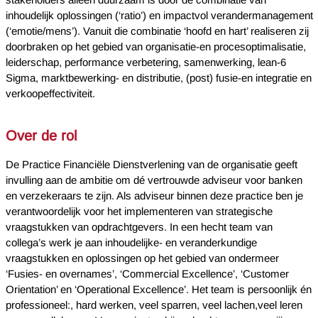
stakeholders alleen duurzaam is door de combinatie van
inhoudelijk oplossingen (‘ratio’) en impactvol verandermanagement
(‘emotie/mens’). Vanuit die combinatie ‘hoofd en hart’ realiseren zij
doorbraken op het gebied van organisatie-en procesoptimalisatie,
leiderschap, performance verbetering, samenwerking, lean-6
Sigma, marktbewerking- en distributie, (post) fusie-en integratie en
verkoopeffectiviteit.
Over de rol
De Practice Financiële Dienstverlening van de organisatie geeft
invulling aan de ambitie om dé vertrouwde adviseur voor banken
en verzekeraars te zijn. Als adviseur binnen deze practice ben je
verantwoordelijk voor het implementeren van strategische
vraagstukken van opdrachtgevers. In een hecht team van
collega’s werk je aan inhoudelijke- en veranderkundige
vraagstukken en oplossingen op het gebied van ondermeer
‘Fusies- en overnames’, ‘Commercial Excellence’, ‘Customer
Orientation’ en ‘Operational Excellence’. Het team is persoonlijk én
professioneel:, hard werken, veel sparren, veel lachen,veel leren